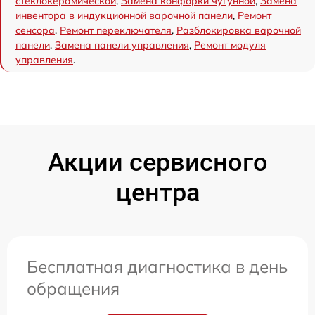
стеклокерамической
,
Замена конфорки чугунной
,
Замена
инвентора в индукционной варочной панели
,
Ремонт
сенсора
,
Ремонт переключателя
,
Разблокировка варочной
панели
,
Замена панели управления
,
Ремонт модуля
управления
.
Акции сервисного
центра
Бесплатная диагностика в день
обращения