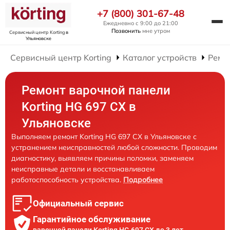
+7 (800) 301-67-48
Ежедневно с 9:00 до 21:00
Позвонить
мне утром
Сервисный центр Korting
в
Ульяновске
Сервисный центр Korting
Каталог устройств
Ремо
Ремонт варочной панели
Korting HG 697 CX в
Ульяновске
Выполняем ремонт Korting HG 697 CX в Ульяновске с
устранением неисправностей любой сложности. Проводим
диагностику, выявляем причины поломки, заменяем
неисправные детали и восстанавливаем
работоспособность устройства.
Подробнее
Официальный сервис
Гарантийное обслуживание